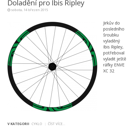
Doladění pro Ibis Ripley
sobota, 14 březen 2015
Jirkův do
posledního
šroubku
vyladěný
Ibis Ripley,
potřeboval
vyladit ještě
ráfky ENVE
XC 32
V KATEGORII
CYKLO
ČÍST VÍCE...