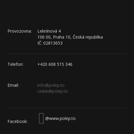
Provozovna:
Leknínová 4
106 00, Praha 10, Česká republika
IČ: 02813653
Telefon:
+420 608 515 346
Email:
info@polep.to
radek@polep.to
@www.polep.to
Facebook: