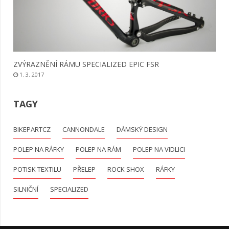
ZVÝRAZNĚNÍ RÁMU SPECIALIZED EPIC FSR
1. 3. 2017
TAGY
BIKEPARTCZ
CANNONDALE
DÁMSKÝ DESIGN
POLEP NA RÁFKY
POLEP NA RÁM
POLEP NA VIDLICI
POTISK TEXTILU
PŘELEP
ROCK SHOX
RÁFKY
SILNIČNÍ
SPECIALIZED